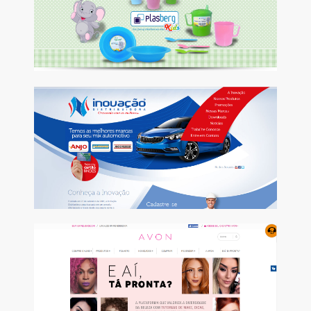
Conheça
INOVAÇÃO
Implantação de ferramenta personalizada.
Conheça
AVON
Consultoria em processos SAP e Flow Hack.
Conheça