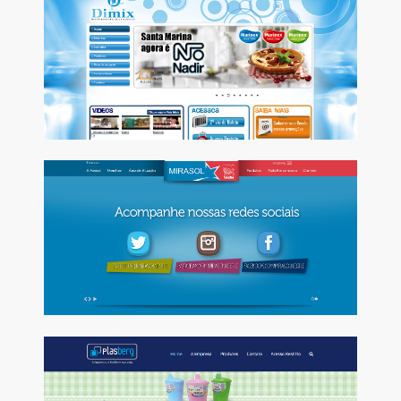
Implantação do ERP Winthor, Força de Vendas, consultoria
tributária e rotinas personalizadas.
Conheça
MIRASOL
Implantação do ERP SAP e consultoria logística.
Conheça
PLASBERG
Implantação do ERP Winthor e consultoria nos processos do
Módulo de Indústria.