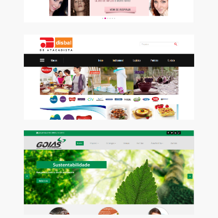
DISBAL
Implantação do ERP Winthor, consultoria ITIL, ferramentas e
rotinas personalizadas.
Conheça
GOIÁS ATACADO
Consultoria em Processos do ERP Winthor.
Conheça